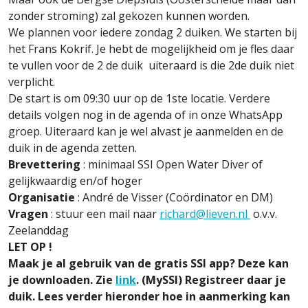
zonder stroming) zal gekozen kunnen worden.
We plannen voor iedere zondag 2 duiken. We starten bij
het Frans Kokrif. Je hebt de mogelijkheid om je fles daar
te vullen voor de 2 de duik uiteraard is die 2de duik niet
verplicht.
De start is om 09:30 uur op de 1ste locatie. Verdere
details volgen nog in de agenda of in onze WhatsApp
groep. Uiteraard kan je wel alvast je aanmelden en de
duik in de agenda zetten.
Brevettering
: minimaal SSI Open Water Diver of
gelijkwaardig en/of hoger
Organisatie
: André de Visser (Coördinator en DM)
Vragen
: stuur een mail naar
richard@lieven.nl
o.v.v.
Zeelanddag
LET OP !
Maak je al gebruik van de gratis SSI app? Deze kan
je downloaden. Zie
link
. (MySSI) Registreer daar je
duik. Lees verder hieronder hoe in aanmerking kan