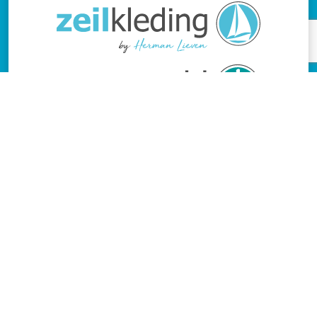
Lieven
Rietveldenweg 64
5222 AS 's-Hertogenbosch
+31 (0)73-6131763
info@lieven.nl