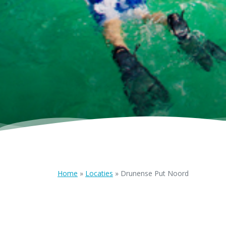
Home
»
Locaties
»
Drunense Put Noord