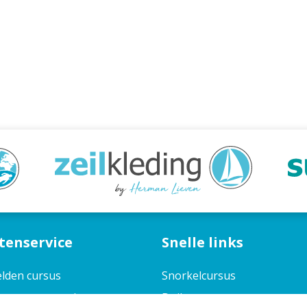
tenservice
Snelle links
lden cursus
Snorkelcursus
ene voorwaarden
Duikcursus