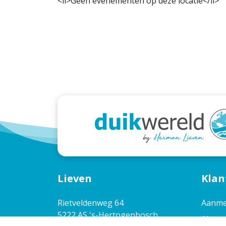
<li>Geen evenementen op deze locatie</li>
Lieven
Klan
Rietveldenweg 64
Aanme
5222 AS 's-Hertogenbosch
Algem