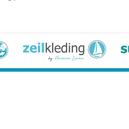
tenservice
Snelle links
lden cursus
Snorkelcursus
ene voorwaarden
Duikcursus
y Statement
Freedive cursus