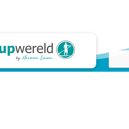
Meer informatie
Over duiken
Over freediven
Over onze instructeurs
Over duikmaterialen