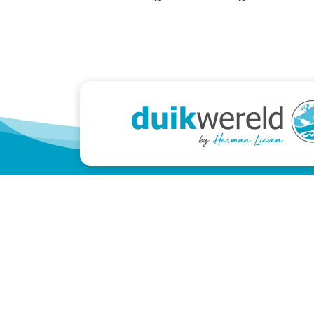
Lieven
Klan
Rietveldenweg 64
Aanme
5222 AS 's-Hertogenbosch
Algem
+31 (0)73-6131763
Privac
info@lieven.nl