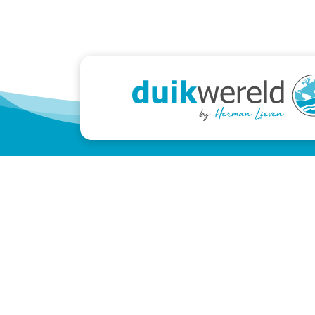
Lieven
Klan
Rietveldenweg 64
Aanme
5222 AS 's-Hertogenbosch
Algem
+31 (0)73-6131763
Privac
info@lieven.nl