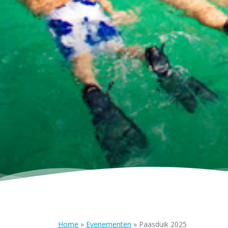
Home
»
Evenementen
»
Paasduik 2025