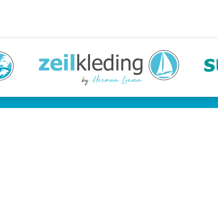
tenservice
Snelle links
lden cursus
Snorkelcursus
ene voorwaarden
Duikcursus
y Statement
Freedive cursus