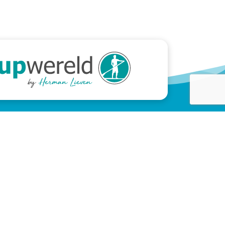
Meer informatie
Over duiken
Over freediven
Over onze instructeurs
Over duikmaterialen
Over SSI