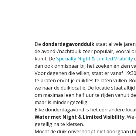
De
donderdagavondduik
staat al vele jare
de avond-/nachtduik zeer populair, vooral o
komt. De
Specialty Night & Limited Visibility
o
dan ook onmisbaar bij het zoeken én zien va
Voor degenen die willen, staat er vanaf 19:30/
te praten en/of je duikfles te laten vullen. R
we naar de duiklocatie. De locatie staat alti
om maximaal een half uur te rijden vanuit de
maar is minder gezellig.
Elke donderdagavond is het een andere locat
Water met Night & Limited Visibility.
We d
gezellig na te kletsen.
Mocht de duik onverhoopt niet doorgaan (bij 