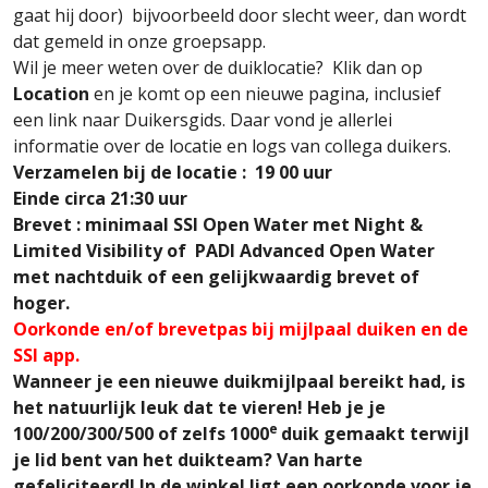
gaat hij door) bijvoorbeeld door slecht weer, dan wordt
dat gemeld in onze groepsapp.
Wil je meer weten over de duiklocatie? Klik dan op
Location
en je komt op een nieuwe pagina, inclusief
een link naar Duikersgids. Daar vond je allerlei
informatie over de locatie en logs van collega duikers.
Verzamelen bij de locatie : 19 00 uur
Einde circa 21:30 uur
Brevet : minimaal SSI Open Water met Night &
Limited Visibility of PADI Advanced Open Water
met nachtduik
of een gelijkwaardig brevet of
hoger.
Oorkonde en/of brevetpas bij mijlpaal duiken en de
SSI app.
Wanneer je een nieuwe duikmijlpaal bereikt had, is
het natuurlijk leuk dat te vieren! Heb je je
e
100/200/300/500 of zelfs 1000
duik gemaakt terwijl
je lid bent van het duikteam? Van harte
gefeliciteerd! In de winkel ligt een oorkonde voor je