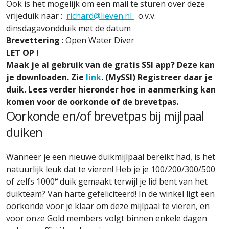
Ook is het mogelijk om een mail te sturen over deze
vrijeduik naar :
richard@lieven.nl
o.v.v.
dinsdagavondduik met de datum
Brevettering
: Open Water Diver
LET OP !
Maak je al gebruik van de gratis SSI app? Deze kan
je downloaden. Zie
link
. (MySSI) Registreer daar je
duik. Lees verder hieronder hoe in aanmerking kan
komen voor de oorkonde of de brevetpas.
Oorkonde en/of brevetpas bij mijlpaal
duiken
Wanneer je een nieuwe duikmijlpaal bereikt had, is het
natuurlijk leuk dat te vieren! Heb je je 100/200/300/500
e
of zelfs 1000
duik gemaakt terwijl je lid bent van het
duikteam? Van harte gefeliciteerd! In de winkel ligt een
oorkonde voor je klaar om deze mijlpaal te vieren, en
voor onze Gold members volgt binnen enkele dagen