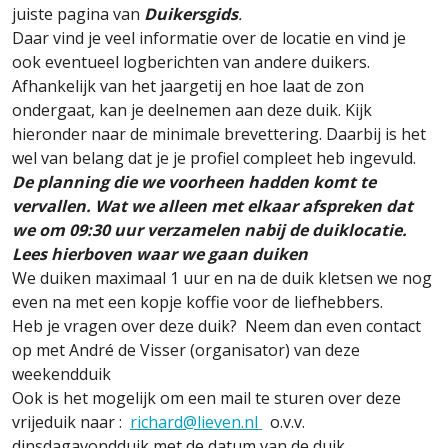
juiste pagina van
Duikersgids
.
Daar vind je veel informatie over de locatie en vind je
ook eventueel logberichten van andere duikers.
Afhankelijk van het jaargetij en hoe laat de zon
ondergaat, kan je deelnemen aan deze duik. Kijk
hieronder naar de minimale brevettering. Daarbij is het
wel van belang dat je je profiel compleet heb ingevuld.
De planning die we voorheen hadden komt te
vervallen. Wat we alleen met elkaar afspreken dat
we om 09:30 uur verzamelen nabij de duiklocatie.
Lees hierboven waar we gaan duiken
We duiken maximaal 1 uur en na de duik kletsen we nog
even na met een kopje koffie voor de liefhebbers.
Heb je vragen over deze duik? Neem dan even contact
op met André de Visser (organisator) van deze
weekendduik
Ook is het mogelijk om een mail te sturen over deze
vrijeduik naar :
richard@lieven.nl
o.v.v.
dinsdagavondduik met de datum van de duik