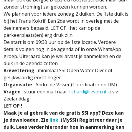
zonder stroming) zal gekozen kunnen worden.
We plannen voor iedere zondag 2 duiken. De 1ste duik is
bij het Frans Kokrif. Een 2de wordt in overleg met de
deelnemers bepaald. LET OP : het kan op de
parkeerplaats(en) erg druk zijn.
De start is om 09:30 uur op de 1ste locatie. Verdere
details volgen nog in de agenda of in onze WhatsApp
groep. Uiteraard kan je wel alvast je aanmelden en de
duik in de agenda zetten.
Brevettering
: minimaal SSI Open Water Diver of
gelijkwaardig en/of hoger
Organisatie
: André de Visser (Coördinator en DM)
Vragen
: stuur een mail naar
richard@lieven.nl
o.v.v.
Zeelanddag
LET OP !
Maak je al gebruik van de gratis SSI app? Deze kan
je downloaden. Zie
link
. (MySSI) Registreer daar je
duik. Lees verder hieronder hoe in aanmerking kan