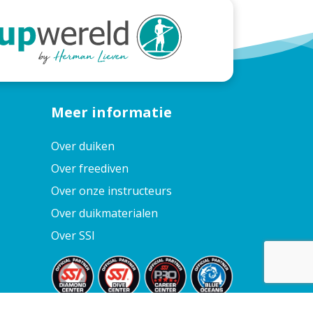
Meer informatie
Over duiken
Over freediven
Over onze instructeurs
Over duikmaterialen
Over SSI